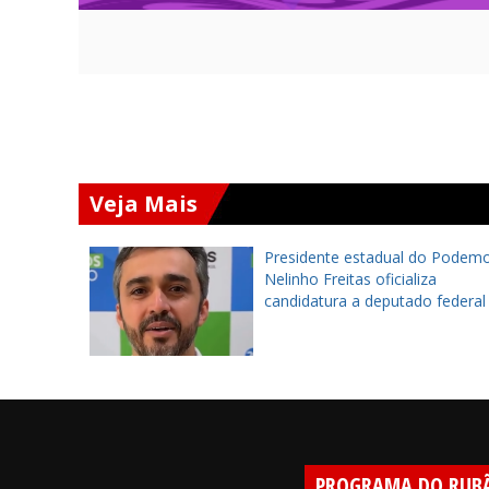
Veja Mais
to será
Presidente estadual do Podemo
ulo de
Nelinho Freitas oficializa
e na
candidatura a deputado federal
10
PROGRAMA DO RUB