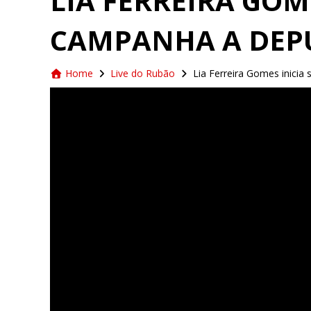
LIA FERREIRA GOM
CAMPANHA A DEP
Home
Live do Rubão
Lia Ferreira Gomes inicia