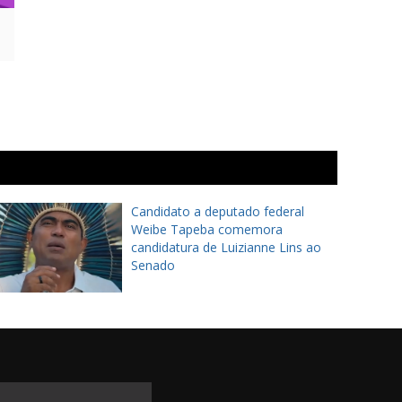
Candidato a deputado federal
Weibe Tapeba comemora
candidatura de Luizianne Lins ao
Senado