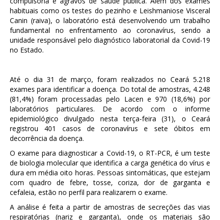
compulsória e agravos de saúde pública. Além dos exames
habituais como os testes do pezinho e Leishmaniose Visceral
Canin (raiva), o laboratório está desenvolvendo um trabalho
fundamental no enfrentamento ao coronavírus, sendo a
unidade responsável pelo diagnóstico laboratorial da Covid-19
no Estado.
Até o dia 31 de março, foram realizados no Ceará 5.218
exames para identificar a doença. Do total de amostras, 4.248
(81,4%) foram processadas pelo Lacen e 970 (18,6%) por
laboratórios particulares. De acordo com o informe
epidemiológico divulgado nesta terça-feira (31), o Ceará
registrou 401 casos de coronavírus e sete óbitos em
decorrência da doença.
O exame para diagnosticar a Covid-19, o RT-PCR, é um teste
de biologia molecular que identifica a carga genética do vírus e
dura em média oito horas. Pessoas sintomáticas, que estejam
com quadro de febre, tosse, coriza, dor de garganta e
cefaleia, estão no perfil para realizarem o exame.
A análise é feita a partir de amostras de secreções das vias
respiratórias (nariz e garganta), onde os materiais são