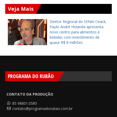
Veja Mais
Diretor Regional do SENAI Ceará,
Paulo André Holanda apresenta
a
novo centro para alimentos e
bebidas com investimento de
quase R$ 8 milhões
PROGRAMA DO RUBÃO
CONTATO DA PRODUÇÃO
85 98801.0585
contato@programadorubao.com.br