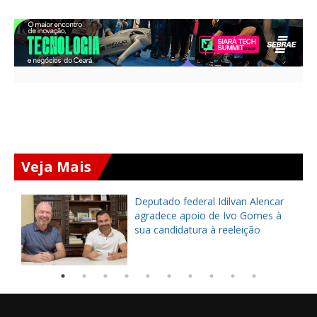
Veja Mais
Deputado federal Idilvan Alencar
o
agradece apoio de Ivo Gomes à
sua candidatura à reeleição