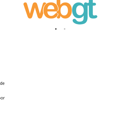
 de
por