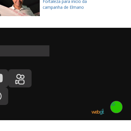
Fortaleza para início da
campanha de Elmano