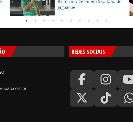
a
Raimundo César em São João do
Jaguaribe
ÃO
REDES SOCIAIS
ÃO
rubao.com.br