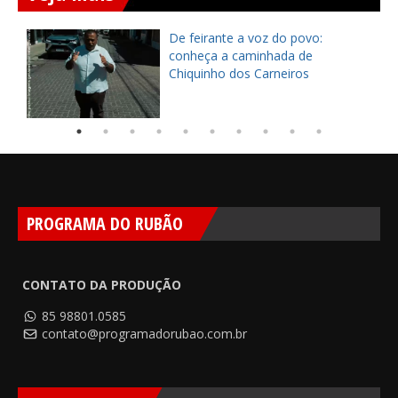
ça
De feirante a voz do povo:
pe
conheça a caminhada de
Chiquinho dos Carneiros
PROGRAMA DO RUBÃO
CONTATO DA PRODUÇÃO
85 98801.0585
contato@programadorubao.com.br