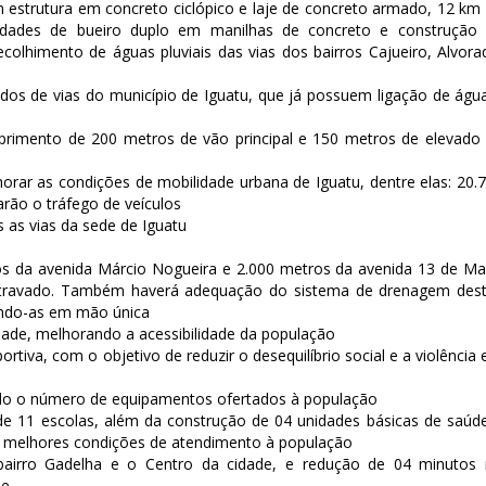
estrutura em concreto ciclópico e laje de concreto armado, 12 km
dades de bueiro duplo em manilhas de concreto e construção
lhimento de águas pluviais das vias dos bairros Cajueiro, Alvora
dos de vias do município de Iguatu, que já possuem ligação de águ
primento de 200 metros de vão principal e 150 metros de elevado
horar as condições de mobilidade urbana de Iguatu, dentre elas: 20.
arão o tráfego de veículos
s as vias da sede de Iguatu
os da avenida Márcio Nogueira e 2.000 metros da avenida 13 de Ma
tertravado. Também haverá adequação do sistema de drenagem des
mando-as em mão única
idade, melhorando a acessibilidade da população
ortiva, com o objetivo de reduzir o desequilíbrio social e a violência
ndo o número de equipamentos ofertados à população
 de 11 escolas, além da construção de 04 unidades básicas de saúd
ir melhores condições de atendimento à população
airro Gadelha e o Centro da cidade, e redução de 04 minutos
de