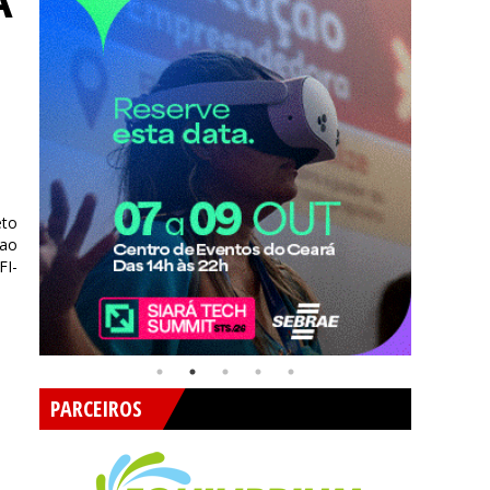
A
eto
 ao
FI-
PARCEIROS