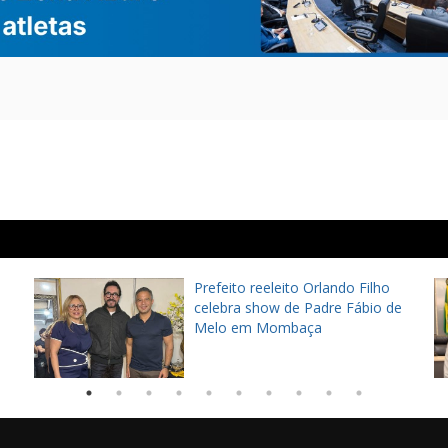
Prefeito reeleito Orlando Filho
celebra show de Padre Fábio de
Melo em Mombaça