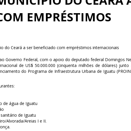
 MUNICÍPIO DO CEARÁ 
 COM EMPRÉSTIMOS
pio do Ceará a ser beneficiado com empréstimos internacionais
o ao Governo Federal, com o apoio do deputado federal Domingos N
rnacional de US$ 50.000.000 (cinquenta milhões de dólares) junto
nciamento do Programa de Infraestrutura Urbana de Iguatu (PROIN
urantes:
o de água de Iguatu
ão
sanitário de Iguatu
o/Alvorada/Areias I e II.
onça.