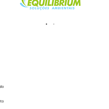
ndo
eto