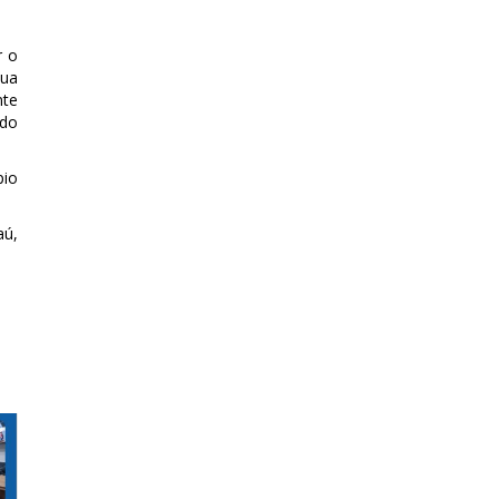
r o
sua
nte
 do
pio
aú,