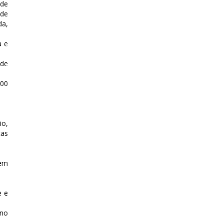
 de
 de
da,
a e
 de
700
io,
tas
 em
e e
 no