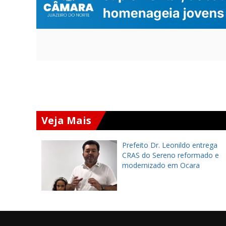
Veja Mais
 de
Prefeito Dr. Leonildo entrega
ortaleza
CRAS do Sereno reformado e
o Feitosa
modernizado em Ocara