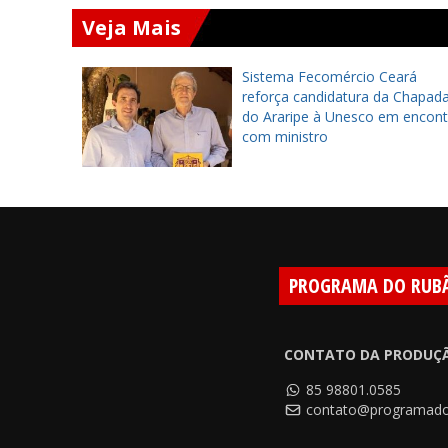
Veja Mais
primeiras
Sistema Fecomércio Ceará
2026 e
reforça candidatura da Chapad
 da
do Araripe à Unesco em encont
com ministro
PROGRAMA DO RUB
CONTATO DA PRODUÇ
85 98801.0585
contato@programado