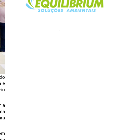
 do
á e
rio
r a
uma
ara
 em
 de