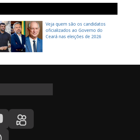
Veja quem são os candidatos
oficializados ao Governo do
Ceará nas eleições de 2026