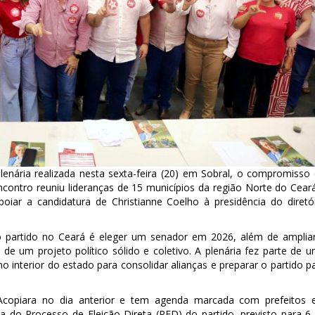
enária realizada nesta sexta-feira (20) em Sobral, o compromisso
contro reuniu lideranças de 15 municípios da região Norte do Cear
poiar a candidatura de Christianne Coelho à presidência do diretó
o partido no Ceará é eleger um senador em 2026, além de amplia
 de um projeto político sólido e coletivo. A plenária fez parte de 
interior do estado para consolidar alianças e preparar o partido p
Acopiara no dia anterior e tem agenda marcada com prefeitos
 do Processo de Eleição Direta (PED) do partido, previsto para 6