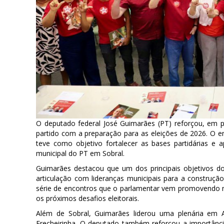
O deputado federal José Guimarães (PT) reforçou, em pl
partido com a preparação para as eleições de 2026. O en
teve como objetivo fortalecer as bases partidárias e a
municipal do PT em Sobral.
Guimarães destacou que um dos principais objetivos d
articulação com lideranças municipais para a construção
série de encontros que o parlamentar vem promovendo no 
os próximos desafios eleitorais.
Além de Sobral, Guimarães liderou uma plenária em 
Frecheirinha. O deputado também reforçou a importância