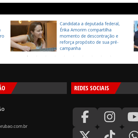
Candidata a deputada federal,
a
Érika Amorim compartilha
ro
momento de descontração e
reforça propósito de sua pré-
campanha
ÃO
REDES SOCIAIS
ÃO
rubao.com.br