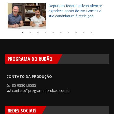
Deputado federal Idilvan Alencar
o
agradece apoio de Ivo Gomes à
sua candidatura à reeleição
PROGRAMA DO RUBÃO
CONTATO DA PRODUÇÃO
85 98801.0585
contato@programadorubao.com.br
REDES SOCIAIS