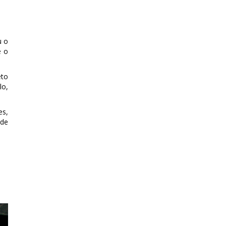
u o
e o
eto
lo,
es,
 de