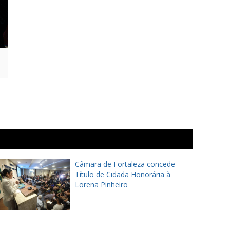
Câmara de Fortaleza concede
Título de Cidadã Honorária à
Lorena Pinheiro