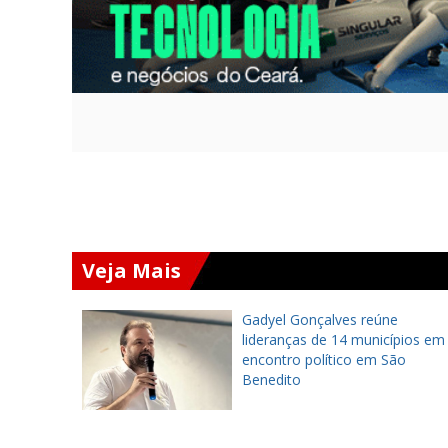
Veja Mais
ederal
Gadyel Gonçalves reúne
ra
lideranças de 14 municípios em
e Lins ao
encontro político em São
Benedito