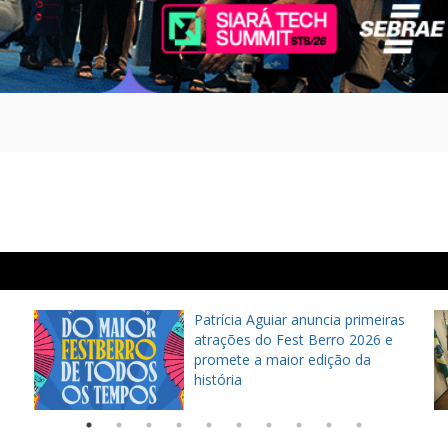
Patrícia Aguiar anuncia primeiras
atrações do Fest Berro 2026 e
promete a maior edição da
história