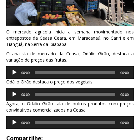
O mercado agrícola inicia a semana movimentado nos
entrepostos da Ceasa Ceara, em Maracanaú, no Cariri e em
Tianguá, na Serra da Ibiapaba.
O analista de mercado da Ceasa, Odálio Girão, destaca a
variação de preços das frutas.
Tocador
00:00
00:00
de
áudio
Odálio Girão destaca o preço dos vegetais.
Tocador
00:00
00:00
de
áudio
Agora, o Odálio Girão fala de outros produtos com preços
convidativos comercializados na Ceasa.
Tocador
00:00
00:00
de
áudio
Compartilhe: