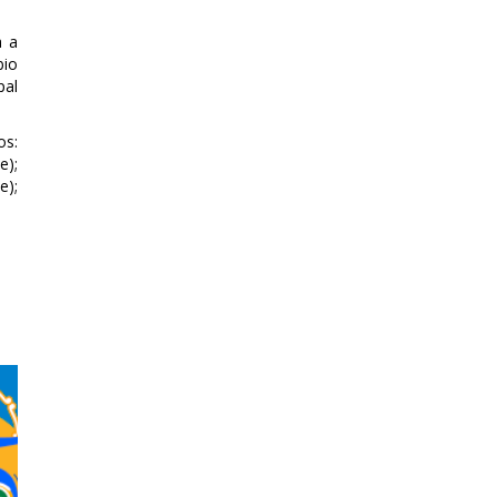
a a
bio
pal
os:
e);
e);