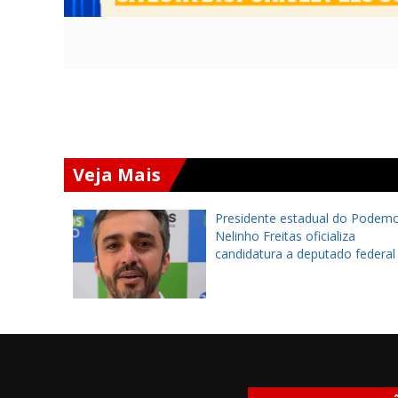
Veja Mais
to será
Presidente estadual do Podemo
ulo de
Nelinho Freitas oficializa
e na
candidatura a deputado federal
10