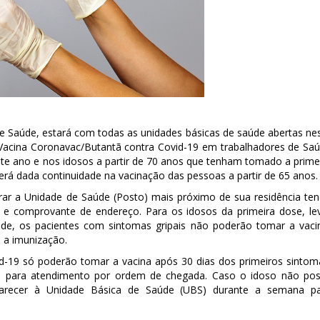
 de Saúde, estará com todas as unidades básicas de saúde abertas ne
 Vacina Coronavac/Butantã contra Covid-19 em trabalhadores de Sa
e ano e nos idosos a partir de 70 anos que tenham tomado a prime
 dada continuidade na vacinação das pessoas a partir de 65 anos.
rar a Unidade de Saúde (Posto) mais próximo de sua residência te
e comprovante de endereço. Para os idosos da primeira dose, le
de, os pacientes com sintomas gripais não poderão tomar a vaci
 a imunização.
d-19 só poderão tomar a vacina após 30 dias dos primeiros sintom
s para atendimento por ordem de chegada. Caso o idoso não po
parecer à Unidade Básica de Saúde (UBS) durante a semana p