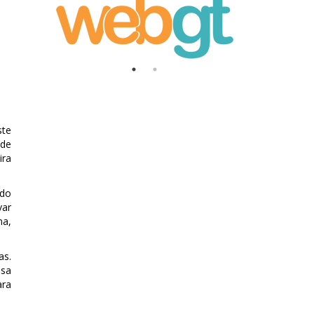
ste
úde
ira
ndo
var
na,
as.
ssa
ara