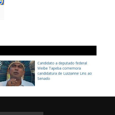
Candidato a deputado federal
Weibe Tapeba comemora
candidatura de Luizianne Lins ao
Senado