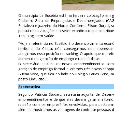
O município de Eusébio está na terceira colocação em
Cadastro Geral de Empregados e Desempregados (CAGE
Fortaleza e Juazeiro do Norte. Conforme Eilson Gurgel, 
possui cinco vocações no setor econômico que contribuem 
Tecnologia em Saúde.
“Hoje a referência no Eusébio é o desenvolvimento eco
territorial do Ceará, nós conseguimos nos sobressa
atingirmos essa posição no ranking. O apoio que o prefe
aumento na geração de emprego e renda”, disse.
O secretário destaca os novos empreendimentos comer
geração de emprego formal. “Teremos três novos shoppin
Buena Vista, que fica do lado do Colégio Farias Brito, 
posto Lua”, citou.
Expectativa
Segundo Patrícia Studart, secretária-adjunta de Dese
empreendimentos é de que eles devam gerar em torno de
reunião com os empresários envolvidos, para pactuar
além de mostramos as vantagens de contratar pessoas do