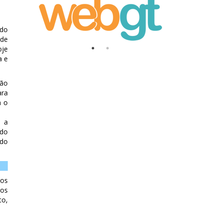
 do
 de
oje
a e
são
ara
a o
o a
 do
 do
vos
mos
to,