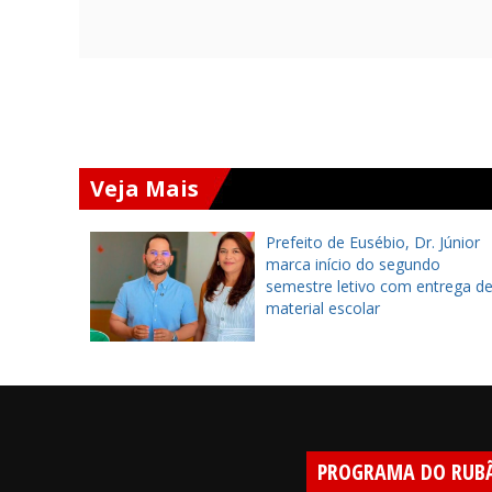
Veja Mais
imeira
Prefeito de Eusébio, Dr. Júnior
marca início do segundo
o de
semestre letivo com entrega d
sível
material escolar
PROGRAMA DO RUB