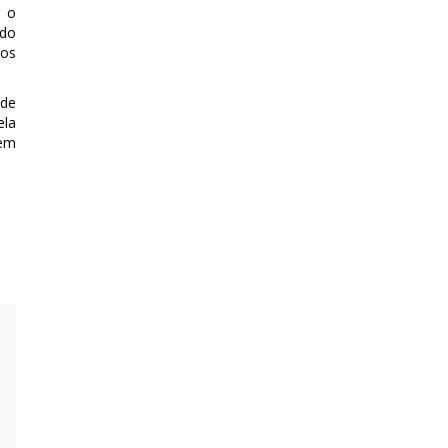
m o
 do
vos
 de
ela
vem