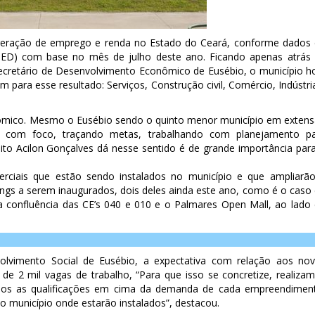
 geração de emprego e renda no Estado do Ceará, conforme dados
D) com base no mês de julho deste ano. Ficando apenas atrás
secretário de Desenvolvimento Econômico de Eusébio, o município h
para esse resultado: Serviços, Construção civil, Comércio, Indústri
nômico. Mesmo o Eusébio sendo o quinto menor município em exten
ir com foco, traçando metas, trabalhando com planejamento p
ito Acilon Gonçalves dá nesse sentido é de grande importância par
ciais que estão sendo instalados no município e que ampliarã
gs a serem inaugurados, dois deles ainda este ano, como é o caso
na confluência das CE’s 040 e 010 e o Palmares Open Mall, ao lado
nvolvimento Social de Eusébio, a expectativa com relação aos no
 2 mil vagas de trabalho, “Para que isso se concretize, realiza
mos as qualificações em cima da demanda de cada empreendimen
 município onde estarão instalados”, destacou.