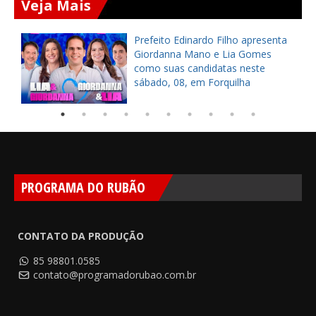
Veja Mais
a
Prefeito Edinardo Filho apresenta
s
Giordanna Mano e Lia Gomes
como suas candidatas neste
sábado, 08, em Forquilha
PROGRAMA DO RUBÃO
CONTATO DA PRODUÇÃO
85 98801.0585
contato@programadorubao.com.br