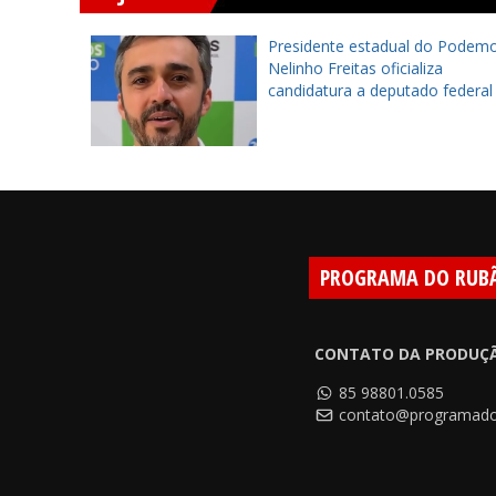
to será
Presidente estadual do Podemo
ulo de
Nelinho Freitas oficializa
e na
candidatura a deputado federal
10
PROGRAMA DO RUB
CONTATO DA PRODUÇ
85 98801.0585
contato@programado