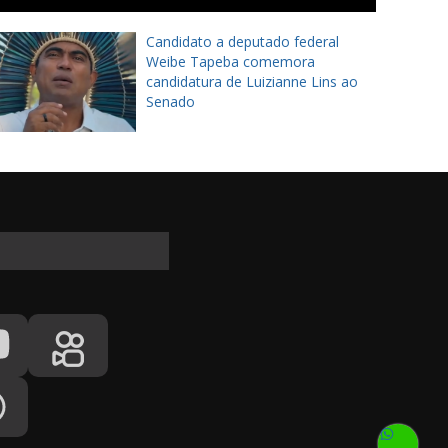
Candidato a deputado federal
Weibe Tapeba comemora
candidatura de Luizianne Lins ao
Senado