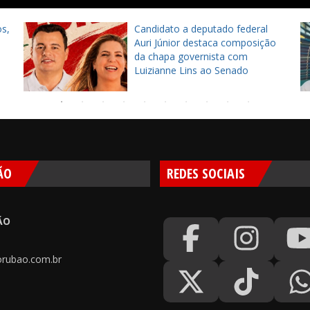
s,
Candidato a deputado federal
Auri Júnior destaca composição
da chapa governista com
Luizianne Lins ao Senado
ÃO
REDES SOCIAIS
ÃO
rubao.com.br