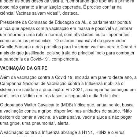
a obter as duas doses da vacina. “Lembrando que apenas a primeira
dose não garante a imunização esperada. É preciso confiar na
ciência! Vacinas salvam vidas!”, destaca.
Presidente da Comissão de Educação da AL, o parlamentar pontua
ainda que apenas com a vacinação em massa é possível vislumbrar
um retorno a uma rotina normal, com atividades muito importantes,
como as aulas presenciais. “O esforço incansável do governador
Camilo Santana e dos prefeitos para trazerem vacinas para o Ceará é
mais do que justificado, pois se trata do principal meio para combater
a pandemia da Covid-19”, complementa.
VACINAÇÃO DA GRIPE
Além da vacinação contra a Covid-19, iniciada em janeiro deste ano, a
Campanha Nacional de Vacinação contra a Influenza mobiliza o
sistema de saúde e a população. Em 2021, a campanha começou em
abril, está dividida em três fases, e segue até o dia 9 de julho.
O deputado Walter Cavalcante (MDB) indica que, anualmente, busca
a vacinação contra a gripe, disponível nas unidades de saúde. “Não
deixem de tomar a vacina, a vacina salva, vacina ajuda a não pegar
uma gripe, uma pneumonia”, alerta.
A vacinação contra a Influenza abrange a H1N1, H3N2 e o vírus