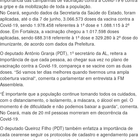
importância das campanhas de vacinação contra a Covid-19 e contra
a gripe e da mobilização de toda a população.
No Ceará, segundo dados da Secretaria da Saúde do Estado, foram
aplicadas, até o dia 7 de junho, 3.066.573 doses da vacina contra a
Covid-19, sendo 1.978.458 referentes à 1ª dose e 1.088.115 à 2ª
dose. Em Fortaleza, a vacinação chegou a 1.017.598 doses
aplicadas, sendo 688.318 referente à 1ª dose e 329.280 à 2ª dose do
imunizante, de acordo com dados da Prefeitura.
O deputado Antônio Granja (PDT), 1º secretário da AL, reitera a
importância de que cada pessoa, ao chegar sua vez no plano de
vacinação contra a Covid-19, compareça e se vacine com as duas
doses. “Só vamos ter dias melhores quando tivermos uma ampla
cobertura vacinal”, comenta o parlamentar em entrevista à FM
Assembleia.
“É importante que a população continue tomando todos os cuidados,
com o distanciamento, o isolamento, a máscara, o álcool em gel. O
momento é de dificuldade e não podemos baixar a guarda”, comenta.
No Ceará, mais de 20 mil pessoas morreram em decorrência da
Covid-19.
O deputado Queiroz Filho (PDT) também enfatiza a importância de
cada cearense seguir os protocolos de cadastro e agendamento para