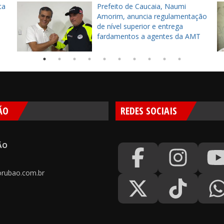
ta
Prefeito de Caucaia, Naumi
Amorim, anuncia regulamentação
de nível superior e entrega
fardamentos a agentes da AMT
ÃO
REDES SOCIAIS
ÃO
rubao.com.br