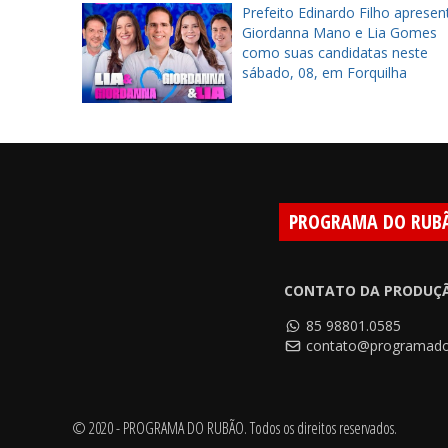
a inaugura
Prefeito Edinardo Filho apresen
ra
Giordanna Mano e Lia Gomes
tes em
como suas candidatas neste
sábado, 08, em Forquilha
PROGRAMA DO RUB
CONTATO DA PRODUÇ
85 98801.0585
contato@programado
© 2020 - PROGRAMA DO RUBÃO. Todos os direitos reservados.