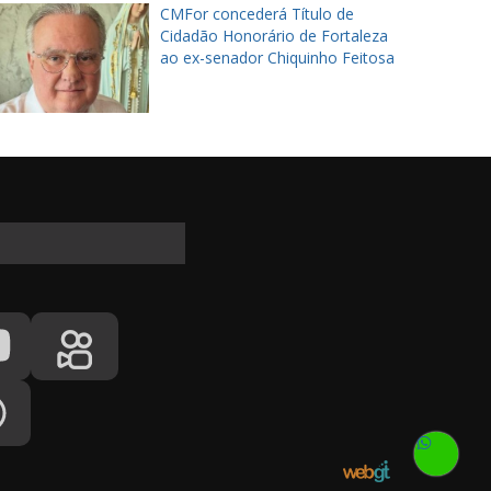
CMFor concederá Título de
Cidadão Honorário de Fortaleza
ao ex-senador Chiquinho Feitosa