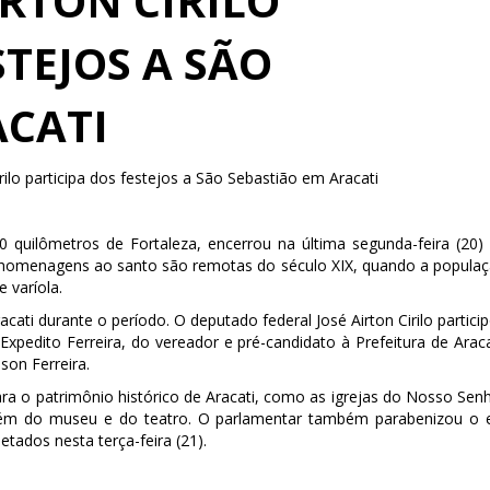
RTON CIRILO
STEJOS A SÃO
ACATI
ilo participa dos festejos a São Sebastião em Aracati
0 quilômetros de Fortaleza, encerrou na última segunda-feira (20)
As homenagens ao santo são remotas do século XIX, quando a popula
 varíola.
cati durante o período. O deputado federal José Airton Cirilo partici
xpedito Ferreira, do vereador e pré-candidato à Prefeitura de Araca
son Ferreira.
a o patrimônio histórico de Aracati, como as igrejas do Nosso Sen
ém do museu e do teatro. O parlamentar também parabenizou o 
etados nesta terça-feira (21).