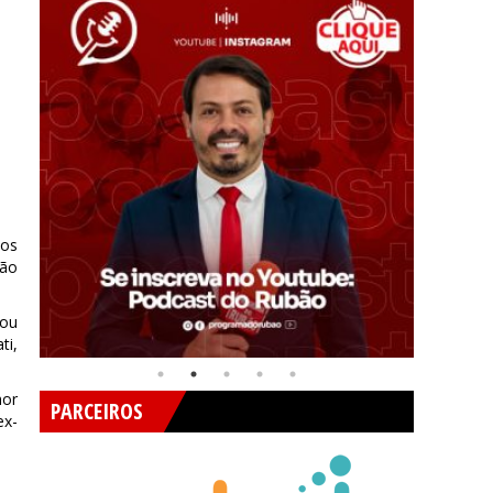
 os
ção
pou
ti,
hor
PARCEIROS
ex-