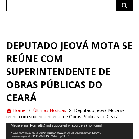
Search
for:
DEPUTADO JEOVÁ MOTA SE
REÚNE COM
SUPERINTENDENTE DE
OBRAS PÚBLICAS DO
CEARÁ
Home
Últimas Notícias
Deputado Jeová Mota se
reúne com superintendente de Obras Públicas do Ceará
Tocador
Media error: Format(s) not supported or source(s) not found
de
Fazer download do arquivo: https://www.programadorubao.com.br/wp-
vídeo
content/uploads/2021/09/IMG_5086.mp4?_=1