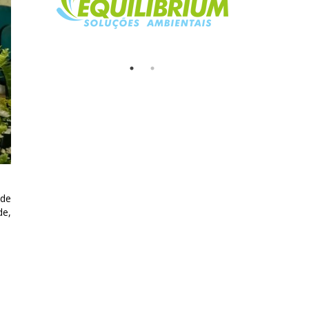
 de
de,