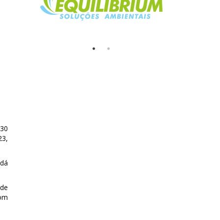
 30
23,
 dá
 de
com