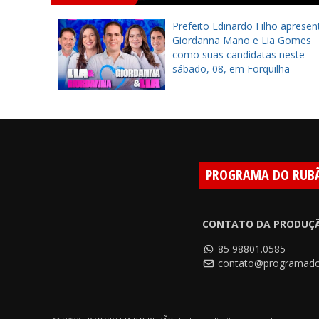
a inaugura
Prefeito Edinardo Filho apresen
ra
Giordanna Mano e Lia Gomes
tes em
como suas candidatas neste
sábado, 08, em Forquilha
PROGRAMA DO RUB
CONTATO DA PRODUÇ
85 98801.0585
contato@programado