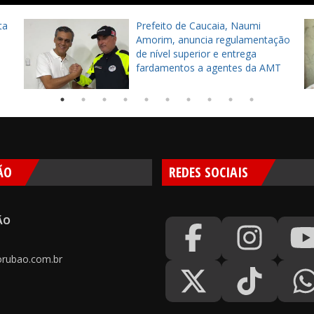
ta
Prefeito de Caucaia, Naumi
Amorim, anuncia regulamentação
de nível superior e entrega
fardamentos a agentes da AMT
ÃO
REDES SOCIAIS
ÃO
rubao.com.br