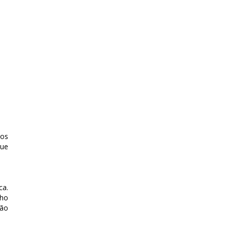
 os
que
ca.
lho
ção