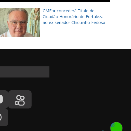
CMFor concederá Título de
Cidadão Honorário de Fortaleza
ao ex-senador Chiquinho Feitosa