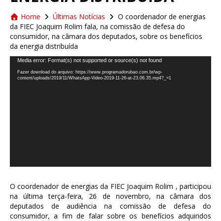
Home
Últimas Notícias
O coordenador de energias
da FIEC Joaquim Rolim fala, na comissão de defesa do
consumidor, na câmara dos deputados, sobre os benefícios
da energia distribuída
Tocador
Media error: Format(s) not supported or source(s) not found
de
Fazer download do arquivo: https://www.programadorubao.com.br/wp-
vídeo
content/uploads/2019/11/WhatsApp-Video-2019-11-26-at-23.06.35.mp4?_=1
O coordenador de energias da FIEC Joaquim Rolim , participou
na última terça-feira, 26 de novembro, na câmara dos
deputados de audiência na comissão de defesa do
consumidor, a fim de falar sobre os benefícios adquiridos