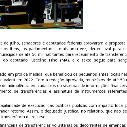
15 de julho, senadores e deputados federais aprovaram a proposta
tre os itens, os parlamentares, mais uma vez, deram aval para 
unicípios de até 50 mil habitantes para recebimento de transferênc
ivo do deputado Juscelino Filho (MA), e o texto segue para san
ado em prol da medida, que beneficiou os pequenos entes locais ne
que valerá em 2022. Com a redação aprovada, municípios de até 50 
 de adimplência em cadastros ou sistemas de informações financeir
mento de transferências e assinatura de instrumentos referente
apilaridade de execução das políticas públicas com impacto local 
ior retorno. Assim, o deputado justifica, no relatório, que não se
transferência de recursos.
inanceira de transferências voluntárias ou decorrentes de emendas