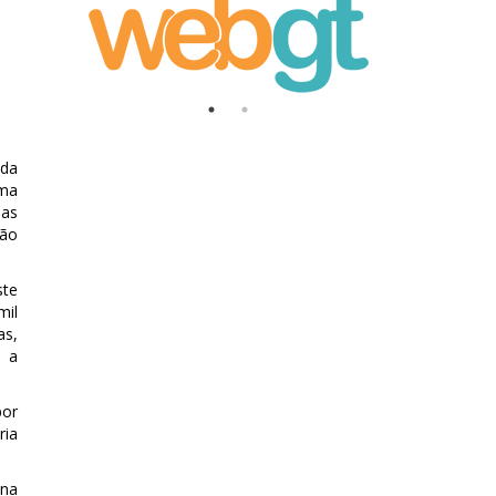
 da
uma
ias
ção
ste
mil
as,
s a
por
ria
 na