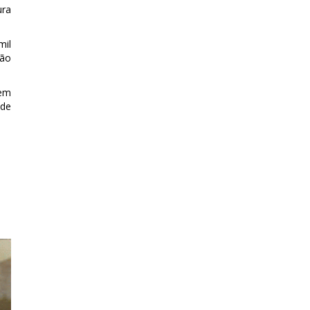
ura
mil
ção
 em
 de