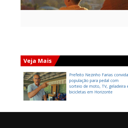
Veja Mais
einaugura
Prefeito Nezinho Farias convid
ntil após
população para pedal com
sorteio de moto, TV, geladeira 
bicicletas em Horizonte