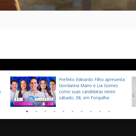
a
Prefeito Edinardo Filho apresenta
Giordanna Mano e Lia Gomes
e
como suas candidatas neste
sábado, 08, em Forquilha