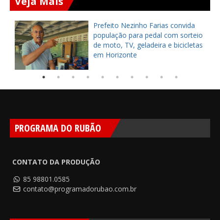
Veja Mais
Prefeito Nezinho Farias convida
população para pedal com sorteio
de moto, TV, geladeira e bicicletas
em Horizonte
PROGRAMA DO RUBÃO
CONTATO DA PRODUÇÃO
85 98801.0585
contato@programadorubao.com.br