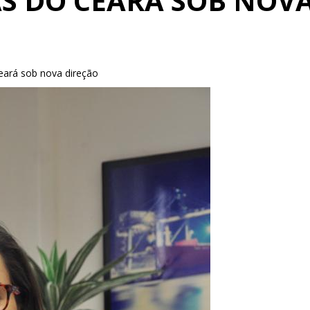
S DO CEARÁ SOB NOV
ará sob nova direção