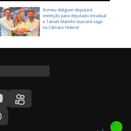
Romeu Aldigueri disputará
reeleição para deputado estadual
e Tainah Marinho buscará vaga
na Câmara Federal