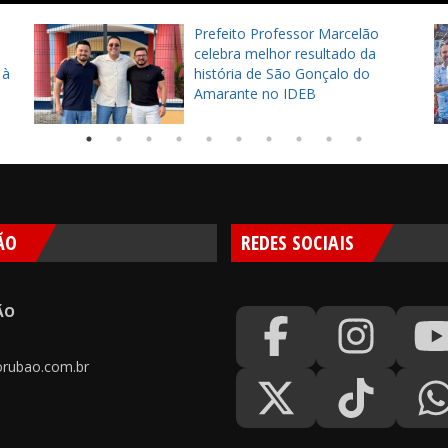
Prefeito Professor Marcelão
celebra melhor resultado da
 à
história de São Gonçalo do
Amarante no IDEB
ÃO
REDES SOCIAIS
ÃO
rubao.com.br