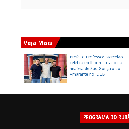
Veja Mais
cipal de
Prefeito Professor Marcelão
rojetos
celebra melhor resultado da
a, Jovem!
história de São Gonçalo do
Amarante no IDEB
PROGRAMA DO RUB