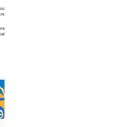
sio
tre
ora
ial