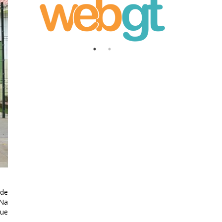
 de
 Na
que