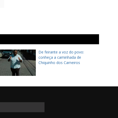
De feirante a voz do povo:
conheça a caminhada de
Chiquinho dos Carneiros