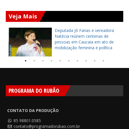
Veja Mais
Deputada Jô Farias e vereadora
Natécia reúnem centenas de
pessoas em Caucaia em ato de
mobilização feminina e política
PROGRAMA DO RUBÃO
CONTATO DA PRODUÇÃO
85 98801.0585
contato@programadorubao.com.br