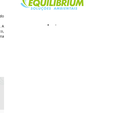
 do
. A
co,
ria