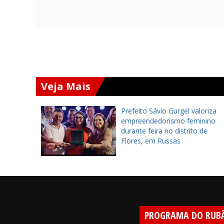
Veja Mais
nuncia
Prefeito Sávio Gurgel valoriza
tecimento
empreendedorismo feminino
des de
durante feira no distrito de
Flores, em Russas
PROGRAMA DO RUB