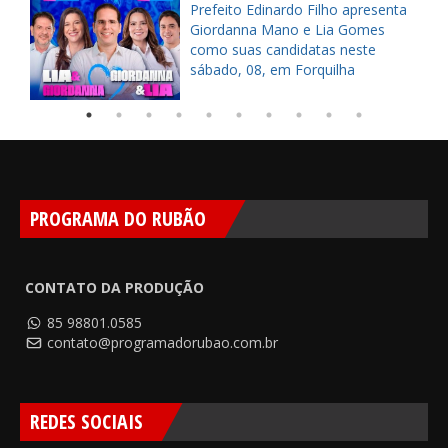
a
Prefeito Edinardo Filho apresenta
s
Giordanna Mano e Lia Gomes
como suas candidatas neste
sábado, 08, em Forquilha
PROGRAMA DO RUBÃO
CONTATO DA PRODUÇÃO
85 98801.0585
contato@programadorubao.com.br
REDES SOCIAIS