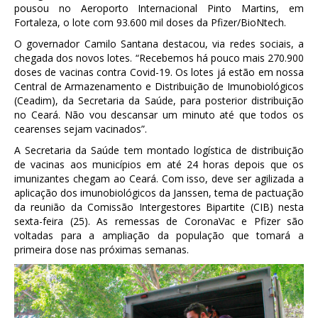
pousou no Aeroporto Internacional Pinto Martins, em
Fortaleza, o lote com 93.600 mil doses da Pfizer/BioNtech.
O governador Camilo Santana destacou, via redes sociais, a
chegada dos novos lotes. “Recebemos há pouco mais 270.900
doses de vacinas contra Covid-19. Os lotes já estão em nossa
Central de Armazenamento e Distribuição de Imunobiológicos
(Ceadim), da Secretaria da Saúde, para posterior distribuição
no Ceará. Não vou descansar um minuto até que todos os
cearenses sejam vacinados”.
A Secretaria da Saúde tem montado logística de distribuição
de vacinas aos municípios em até 24 horas depois que os
imunizantes chegam ao Ceará. Com isso, deve ser agilizada a
aplicação dos imunobiológicos da Janssen, tema de pactuação
da reunião da Comissão Intergestores Bipartite (CIB) nesta
sexta-feira (25). As remessas de CoronaVac e Pfizer são
voltadas para a ampliação da população que tomará a
primeira dose nas próximas semanas.