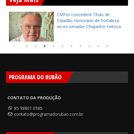
CMFor concederá Título de
o
Cidadão Honorário de Fortaleza
ao ex-senador Chiquinho Feitosa
PROGRAMA DO RUBÃO
CONTATO DA PRODUÇÃO
85 98801.0585
contato@programadorubao.com.br