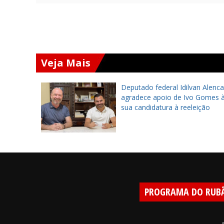
Veja Mais
umi
Deputado federal Idilvan Alenca
amentação
agradece apoio de Ivo Gomes 
ega
sua candidatura à reeleição
 da AMT
PROGRAMA DO RUB