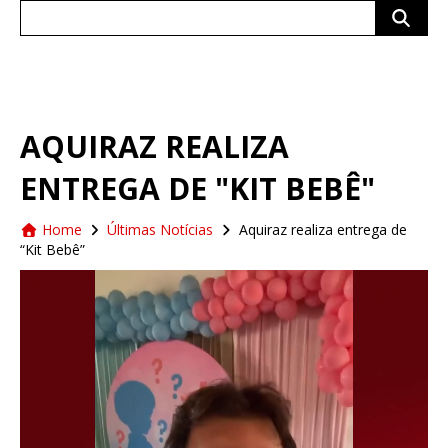
Search
for:
AQUIRAZ REALIZA
ENTREGA DE "KIT BEBÊ"
Home
Últimas Notícias
Aquiraz realiza entrega de
“Kit Bebê”
Tocador
de
vídeo