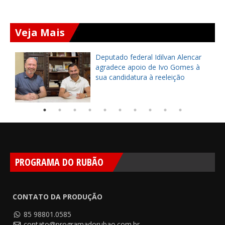
Veja Mais
Deputado federal Idilvan Alencar
o
agradece apoio de Ivo Gomes à
sua candidatura à reeleição
PROGRAMA DO RUBÃO
CONTATO DA PRODUÇÃO
85 98801.0585
contato@programadorubao.com.br