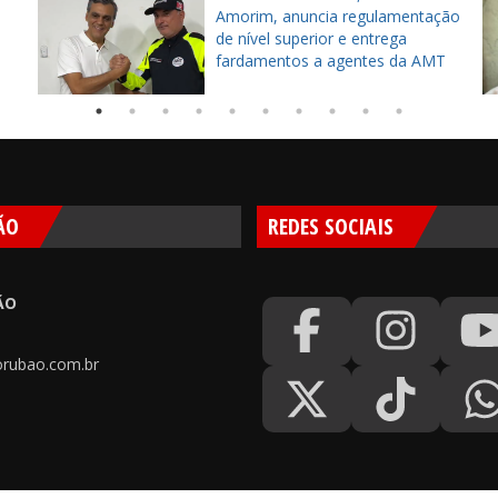
Amorim, anuncia regulamentação
de nível superior e entrega
fardamentos a agentes da AMT
ÃO
REDES SOCIAIS
ÃO
rubao.com.br