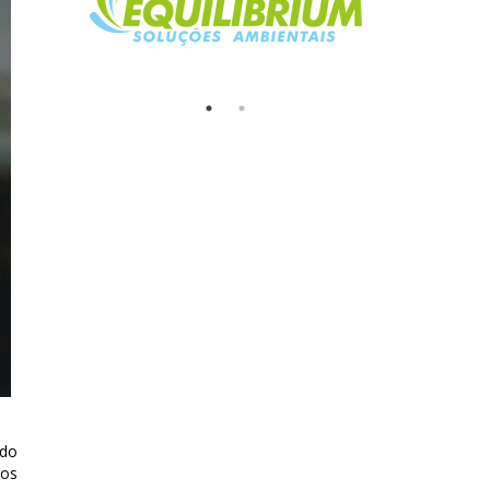
ado
dos