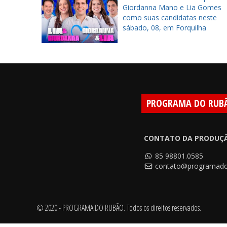
ra
Giordanna Mano e Lia Gomes
tes em
como suas candidatas neste
sábado, 08, em Forquilha
PROGRAMA DO RUB
CONTATO DA PRODUÇ
85 98801.0585
contato@programado
© 2020 - PROGRAMA DO RUBÃO. Todos os direitos reservados.