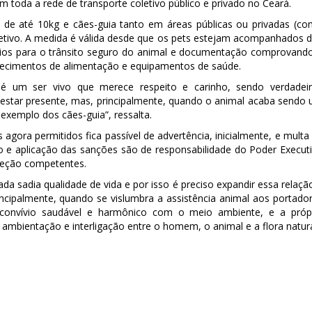
em toda a rede de transporte coletivo público e privado no Ceará.
s de até 10kg e cães-guia tanto em áreas públicas ou privadas (c
letivo. A medida é válida desde que os pets estejam acompanhados 
rios para o trânsito seguro do animal e documentação comprovand
belecimentos de alimentação e equipamentos de saúde.
 é um ser vivo que merece respeito e carinho, sendo verdadei
star presente, mas, principalmente, quando o animal acaba sendo
o exemplo dos cães-guia”, ressalta.
gora permitidos fica passível de advertência, inicialmente, e multa
ão e aplicação das sanções são de responsabilidade do Poder Execut
oteção competentes.
da sadia qualidade de vida e por isso é preciso expandir essa relaçã
ncipalmente, quando se vislumbra a assistência animal aos portado
e convívio saudável e harmônico com o meio ambiente, e a próp
 ambientação e interligação entre o homem, o animal e a flora natura