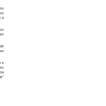
omo
dos
o a
ros
 um
 de
ivo
o e
res
ria
l.”