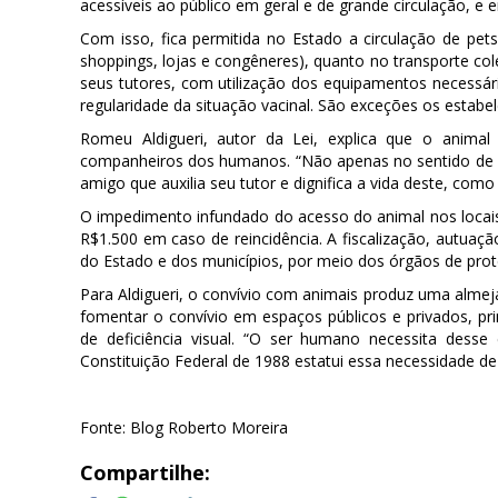
acessíveis ao público em geral e de grande circulação, e 
Com isso, fica permitida no Estado a circulação de pet
shoppings, lojas e congêneres), quanto no transporte co
seus tutores, com utilização dos equipamentos necessá
regularidade da situação vacinal. São exceções os esta
Romeu Aldigueri, autor da Lei, explica que o animal
companheiros dos humanos. “Não apenas no sentido de e
amigo que auxilia seu tutor e dignifica a vida deste, com
O impedimento infundado do acesso do animal nos locais a
R$1.500 em caso de reincidência. A fiscalização, autuaç
do Estado e dos municípios, por meio dos órgãos de pr
Para Aldigueri, o convívio com animais produz uma almeja
fomentar o convívio em espaços públicos e privados, pri
de deficiência visual. “O ser humano necessita dess
Constituição Federal de 1988 estatui essa necessidade de
Fonte: Blog Roberto Moreira
Compartilhe: