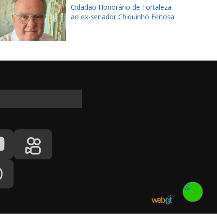
Cidadão Honorário de Fortaleza
ao ex-senador Chiquinho Feitosa