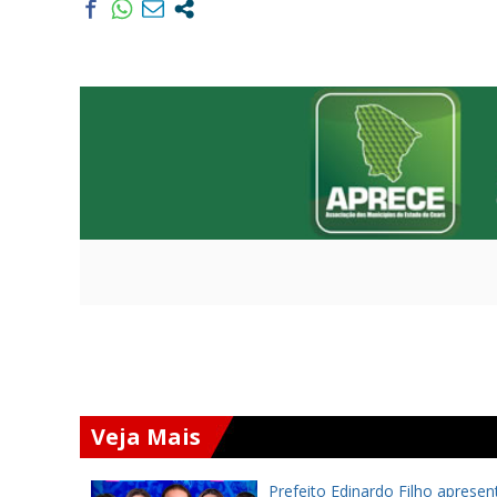
Veja Mais
a inaugura
Prefeito Edinardo Filho apresen