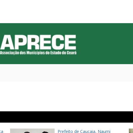
ta
Prefeito de Caucaia, Naumi