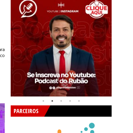
ara
nco
PARCEIROS