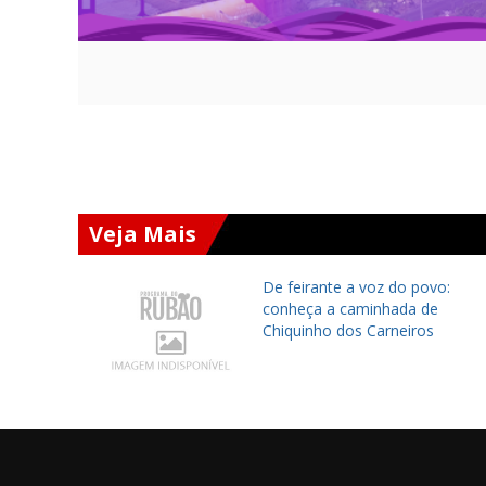
Veja Mais
ará
De feirante a voz do povo:
 Chapada
conheça a caminhada de
 encontro
Chiquinho dos Carneiros