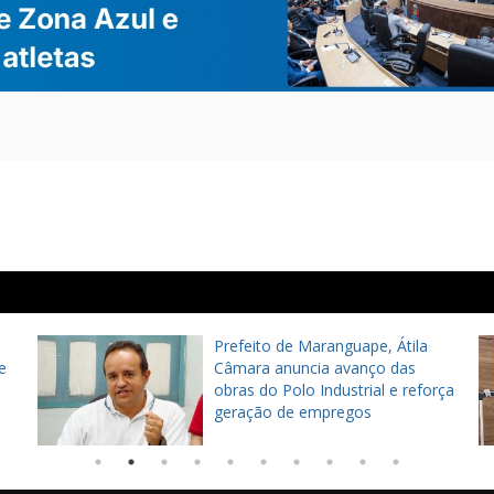
Prefeito de Maranguape, Átila
e
Câmara anuncia avanço das
obras do Polo Industrial e reforça
geração de empregos