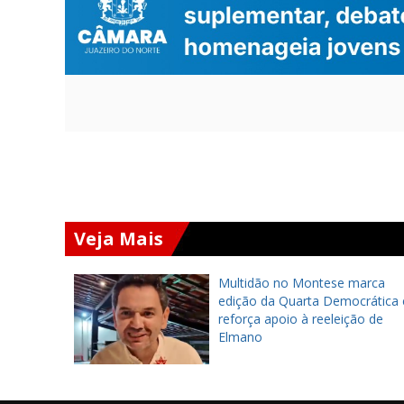
Veja Mais
bella
Multidão no Montese marca
trução de
edição da Quarta Democrática 
eio do
reforça apoio à reeleição de
em
Elmano